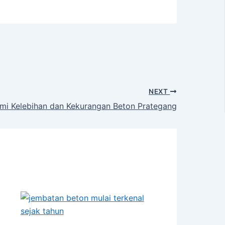
NEXT
i Kelebihan dan Kekurangan Beton Prategang