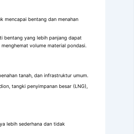
ntuk mencapai bentang dan menahan
rti bentang yang lebih panjang dapat
ya menghemat volume material pondasi.
 penahan tanah, dan infrastruktur umum.
adion, tangki penyimpanan besar (LNG),
nya lebih sederhana dan tidak