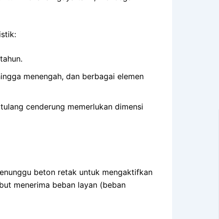
stik:
tahun.
 hingga menengah, dan berbagai elemen
rtulang cenderung memerlukan dimensi
menunggu beton retak untuk mengaktifkan
sebut menerima beban layan (beban