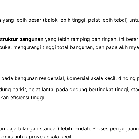
ng lebih besar (balok lebih tinggi, pelat lebih tebal) u
struktur bangunan
yang lebih ramping dan ringan. Ini bera
erbuka, mengurangi tinggi total bangunan, dan pada akhirn
 pada bangunan residensial, komersial skala kecil, dinding
ng parkir, pelat lantai pada gedung bertingkat tinggi, st
an efisiensi tinggi.
dan baja tulangan standar) lebih rendah. Proses pengerjaan
omis untuk proyek skala kecil.