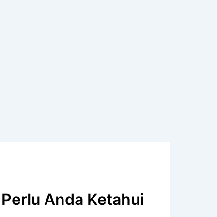
Perlu Anda Ketahui