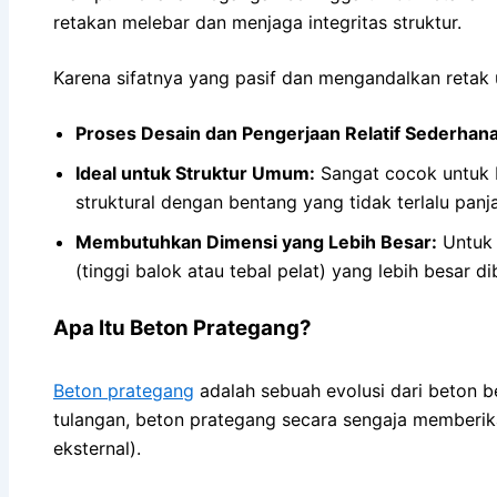
retakan melebar dan menjaga integritas struktur.
Karena sifatnya yang pasif dan mengandalkan retak u
Proses Desain dan Pengerjaan Relatif Sederhana
Ideal untuk Struktur Umum:
Sangat cocok untuk b
struktural dengan bentang yang tidak terlalu panj
Membutuhkan Dimensi yang Lebih Besar:
Untuk 
(tinggi balok atau tebal pelat) yang lebih besar 
Apa Itu Beton Prategang?
Beton prategang
adalah sebuah evolusi dari beton b
tulangan, beton prategang secara sengaja memberik
eksternal).