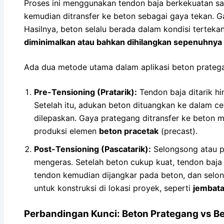
Proses ini menggunakan tendon baja berkekuatan sang
kemudian ditransfer ke beton sebagai gaya tekan. Gay
Hasilnya, beton selalu berada dalam kondisi tertekan
diminimalkan atau bahkan dihilangkan sepenuhnya
Ada dua metode utama dalam aplikasi beton prateg
Pre-Tensioning (Pratarik):
Tendon baja ditarik h
Setelah itu, adukan beton dituangkan ke dalam 
dilepaskan. Gaya prategang ditransfer ke beton m
produksi elemen
beton pracetak
(precast).
Post-Tensioning (Pascatarik):
Selongsong atau pi
mengeras. Setelah beton cukup kuat, tendon baja
tendon kemudian dijangkar pada beton, dan selong
untuk konstruksi di lokasi proyek, seperti
jembat
Perbandingan Kunci: Beton Prategang vs B