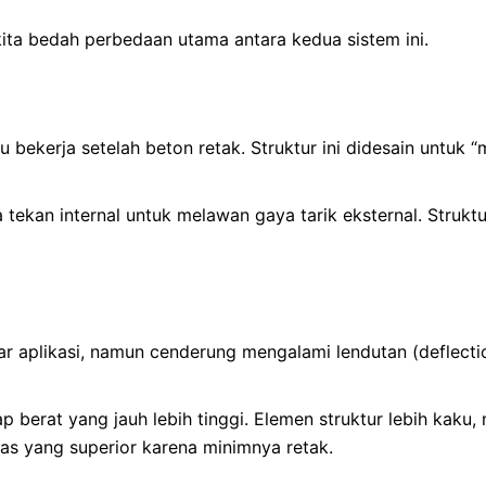
ita bedah perbedaan utama antara kedua sistem ini.
ru bekerja setelah beton retak. Struktur ini didesain untuk 
tekan internal untuk melawan gaya tarik eksternal. Strukt
r aplikasi, namun cenderung mengalami lendutan (deflectio
 berat yang jauh lebih tinggi. Elemen struktur lebih kaku, 
itas yang superior karena minimnya retak.