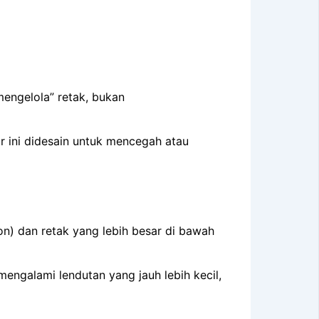
“mengelola” retak, bukan
ur ini didesain untuk mencegah atau
n) dan retak yang lebih besar di bawah
mengalami lendutan yang jauh lebih kecil,