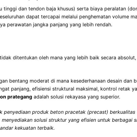
 tinggi dan tendon baja khusus) serta biaya peralatan (don
eseluruhan dapat tercapai melalui penghematan volume ma
aya perawatan jangka panjang yang lebih rendah.
 tidak ditentukan oleh mana yang lebih baik secara absolut
an bentang moderat di mana kesederhanaan desain dan bia
t panjang, efisiensi struktural maksimal, kontrol retak ya
ton prategang
adalah solusi rekayasa yang superior.
k penyediaan produk beton pracetak (precast) berkualitas 
menyediakan solusi struktur yang efisien untuk berbagai s
ndar kekuatan terbaik.