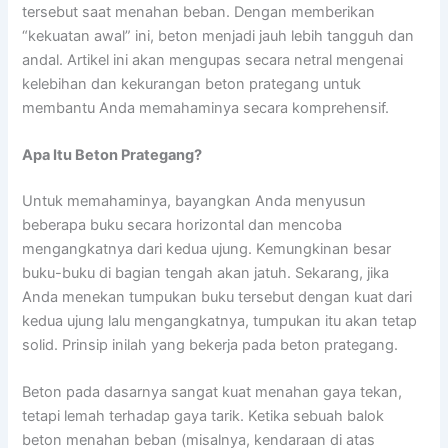
tersebut saat menahan beban. Dengan memberikan
“kekuatan awal” ini, beton menjadi jauh lebih tangguh dan
andal. Artikel ini akan mengupas secara netral mengenai
kelebihan dan kekurangan beton prategang untuk
membantu Anda memahaminya secara komprehensif.
Apa Itu Beton Prategang?
Untuk memahaminya, bayangkan Anda menyusun
beberapa buku secara horizontal dan mencoba
mengangkatnya dari kedua ujung. Kemungkinan besar
buku-buku di bagian tengah akan jatuh. Sekarang, jika
Anda menekan tumpukan buku tersebut dengan kuat dari
kedua ujung lalu mengangkatnya, tumpukan itu akan tetap
solid. Prinsip inilah yang bekerja pada beton prategang.
Beton pada dasarnya sangat kuat menahan gaya tekan,
tetapi lemah terhadap gaya tarik. Ketika sebuah balok
beton menahan beban (misalnya, kendaraan di atas