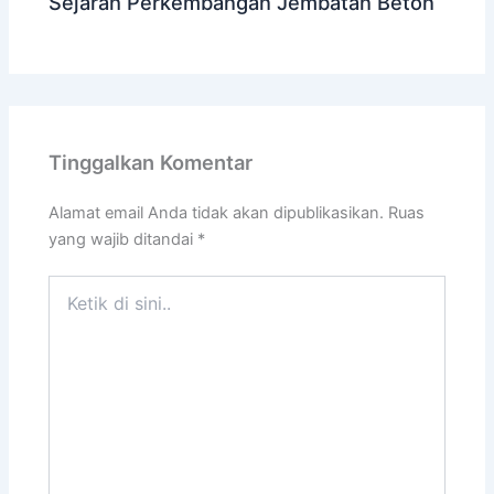
Sejarah Perkembangan Jembatan Beton
Tinggalkan Komentar
Alamat email Anda tidak akan dipublikasikan.
Ruas
yang wajib ditandai
*
Ketik
di
sini..