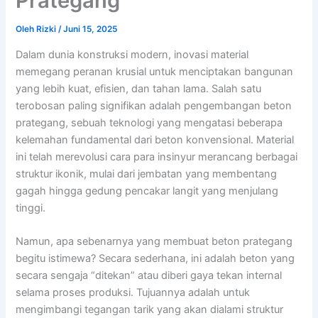
Prategang
Oleh
Rizki
/
Juni 15, 2025
Dalam dunia konstruksi modern, inovasi material
memegang peranan krusial untuk menciptakan bangunan
yang lebih kuat, efisien, dan tahan lama. Salah satu
terobosan paling signifikan adalah pengembangan beton
prategang, sebuah teknologi yang mengatasi beberapa
kelemahan fundamental dari beton konvensional. Material
ini telah merevolusi cara para insinyur merancang berbagai
struktur ikonik, mulai dari jembatan yang membentang
gagah hingga gedung pencakar langit yang menjulang
tinggi.
Namun, apa sebenarnya yang membuat beton prategang
begitu istimewa? Secara sederhana, ini adalah beton yang
secara sengaja “ditekan” atau diberi gaya tekan internal
selama proses produksi. Tujuannya adalah untuk
mengimbangi tegangan tarik yang akan dialami struktur