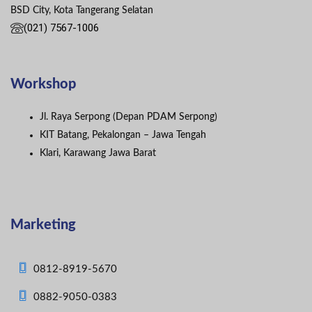
BSD City, Kota Tangerang Selatan
(021) 7567-1006
Workshop
Jl. Raya Serpong (Depan PDAM Serpong)
KIT Batang, Pekalongan – Jawa Tengah
Klari, Karawang Jawa Barat
Marketing
0812-8919-5670
0882-9050-0383