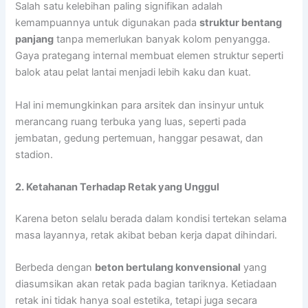
Salah satu kelebihan paling signifikan adalah
kemampuannya untuk digunakan pada
struktur bentang
panjang
tanpa memerlukan banyak kolom penyangga.
Gaya prategang internal membuat elemen struktur seperti
balok atau pelat lantai menjadi lebih kaku dan kuat.
Hal ini memungkinkan para arsitek dan insinyur untuk
merancang ruang terbuka yang luas, seperti pada
jembatan, gedung pertemuan, hanggar pesawat, dan
stadion.
2. Ketahanan Terhadap Retak yang Unggul
Karena beton selalu berada dalam kondisi tertekan selama
masa layannya, retak akibat beban kerja dapat dihindari.
Berbeda dengan
beton bertulang konvensional
yang
diasumsikan akan retak pada bagian tariknya. Ketiadaan
retak ini tidak hanya soal estetika, tetapi juga secara