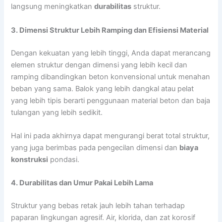
langsung meningkatkan
durabilitas
struktur.
3. Dimensi Struktur Lebih Ramping dan Efisiensi Material
Dengan kekuatan yang lebih tinggi, Anda dapat merancang
elemen struktur dengan dimensi yang lebih kecil dan
ramping dibandingkan beton konvensional untuk menahan
beban yang sama. Balok yang lebih dangkal atau pelat
yang lebih tipis berarti penggunaan material beton dan baja
tulangan yang lebih sedikit.
Hal ini pada akhirnya dapat mengurangi berat total struktur,
yang juga berimbas pada pengecilan dimensi dan
biaya
konstruksi
pondasi.
4. Durabilitas dan Umur Pakai Lebih Lama
Struktur yang bebas retak jauh lebih tahan terhadap
paparan lingkungan agresif. Air, klorida, dan zat korosif