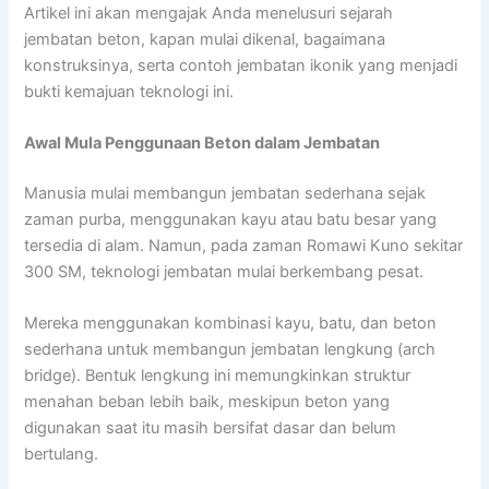
Artikel ini akan mengajak Anda menelusuri sejarah
jembatan beton, kapan mulai dikenal, bagaimana
konstruksinya, serta contoh jembatan ikonik yang menjadi
bukti kemajuan teknologi ini.
Awal Mula Penggunaan Beton dalam Jembatan
Manusia mulai membangun jembatan sederhana sejak
zaman purba, menggunakan kayu atau batu besar yang
tersedia di alam. Namun, pada zaman Romawi Kuno sekitar
300 SM, teknologi jembatan mulai berkembang pesat.
Mereka menggunakan kombinasi kayu, batu, dan beton
sederhana untuk membangun jembatan lengkung (arch
bridge). Bentuk lengkung ini memungkinkan struktur
menahan beban lebih baik, meskipun beton yang
digunakan saat itu masih bersifat dasar dan belum
bertulang.