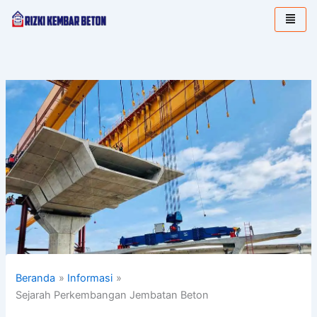
Lewati
ke
konten
Beranda
Informasi
Sejarah Perkembangan Jembatan Beton