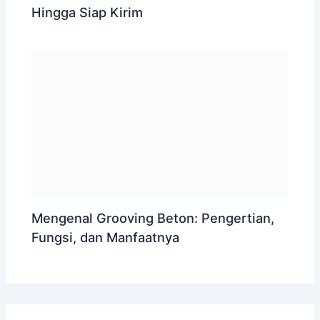
Hingga Siap Kirim
Mengenal Grooving Beton: Pengertian,
Fungsi, dan Manfaatnya