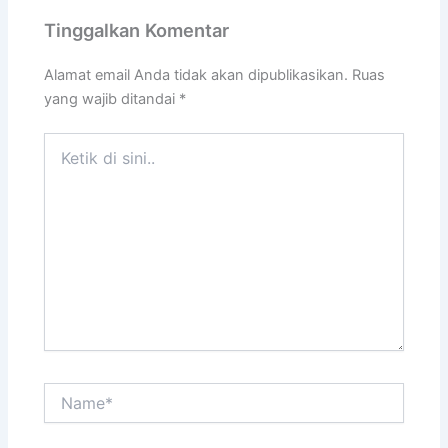
Tinggalkan Komentar
Alamat email Anda tidak akan dipublikasikan.
Ruas
yang wajib ditandai
*
Ketik
di
sini..
Name*