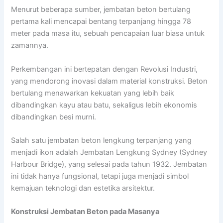
Menurut beberapa sumber, jembatan beton bertulang
pertama kali mencapai bentang terpanjang hingga 78
meter pada masa itu, sebuah pencapaian luar biasa untuk
zamannya.
Perkembangan ini bertepatan dengan Revolusi Industri,
yang mendorong inovasi dalam material konstruksi. Beton
bertulang menawarkan kekuatan yang lebih baik
dibandingkan kayu atau batu, sekaligus lebih ekonomis
dibandingkan besi murni.
Salah satu jembatan beton lengkung terpanjang yang
menjadi ikon adalah Jembatan Lengkung Sydney (Sydney
Harbour Bridge), yang selesai pada tahun 1932. Jembatan
ini tidak hanya fungsional, tetapi juga menjadi simbol
kemajuan teknologi dan estetika arsitektur.
Konstruksi Jembatan Beton pada Masanya