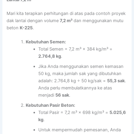
Mari kita terapkan perhitungan di atas pada contoh proyek
dak lantai dengan volume
7,2 m³
dan menggunakan mutu
beton
K-225
.
Kebutuhan Semen:
Total Semen = 7,2 m³ × 384 kg/m³ =
2.764,8 kg
.
Jika Anda menggunakan semen kemasan
50 kg, maka jumlah sak yang dibutuhkan
adalah: 2.764,8 kg ÷ 50 kg/sak =
55,3 sak
.
Anda perlu membulatkannya ke atas
menjadi
56 sak
.
Kebutuhan Pasir Beton:
Total Pasir = 7,2 m³ × 698 kg/m³ =
5.025,6
kg
.
Untuk mempermudah pemesanan, Anda