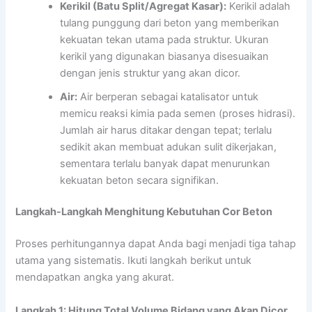
Kerikil (Batu Split/Agregat Kasar):
Kerikil adalah
tulang punggung dari beton yang memberikan
kekuatan tekan utama pada struktur. Ukuran
kerikil yang digunakan biasanya disesuaikan
dengan jenis struktur yang akan dicor.
Air:
Air berperan sebagai katalisator untuk
memicu reaksi kimia pada semen (proses hidrasi).
Jumlah air harus ditakar dengan tepat; terlalu
sedikit akan membuat adukan sulit dikerjakan,
sementara terlalu banyak dapat menurunkan
kekuatan beton secara signifikan.
Langkah-Langkah Menghitung Kebutuhan Cor Beton
Proses perhitungannya dapat Anda bagi menjadi tiga tahap
utama yang sistematis. Ikuti langkah berikut untuk
mendapatkan angka yang akurat.
Langkah 1: Hitung Total Volume Bidang yang Akan Dicor