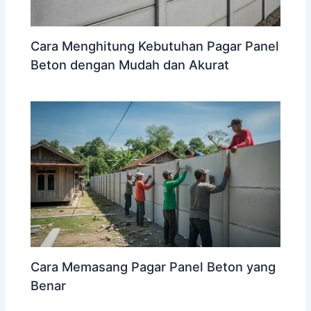
Cara Menghitung Kebutuhan Pagar Panel
Beton dengan Mudah dan Akurat
Cara Memasang Pagar Panel Beton yang
Benar