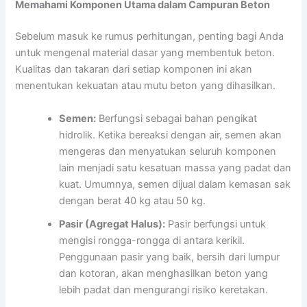
Memahami Komponen Utama dalam Campuran Beton
Sebelum masuk ke rumus perhitungan, penting bagi Anda
untuk mengenal material dasar yang membentuk beton.
Kualitas dan takaran dari setiap komponen ini akan
menentukan kekuatan atau mutu beton yang dihasilkan.
Semen:
Berfungsi sebagai bahan pengikat
hidrolik. Ketika bereaksi dengan air, semen akan
mengeras dan menyatukan seluruh komponen
lain menjadi satu kesatuan massa yang padat dan
kuat. Umumnya, semen dijual dalam kemasan sak
dengan berat 40 kg atau 50 kg.
Pasir (Agregat Halus):
Pasir berfungsi untuk
mengisi rongga-rongga di antara kerikil.
Penggunaan pasir yang baik, bersih dari lumpur
dan kotoran, akan menghasilkan beton yang
lebih padat dan mengurangi risiko keretakan.