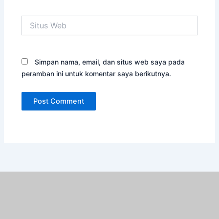
Situs
Web
Simpan nama, email, dan situs web saya pada
peramban ini untuk komentar saya berikutnya.