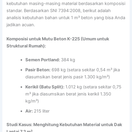
kebutuhan masing-masing material berdasarkan komposisi
standar. Berdasarkan SNI 7394:2008, berikut adalah
analisis kebutuhan bahan untuk 1 m³ beton yang bisa Anda
jadikan acuan.
Komposisi untuk Mutu Beton K-225 (Umum untuk
Struktural Rumah):
Semen Portland:
384 kg
Pasir Beton:
698 kg (setara sekitar 0,54 m³ jika
diasumsikan berat jenis pasir 1.300 kg/m³)
Kerikil (Batu Split):
1.012 kg (setara sekitar 0,75
m³ jika diasumsikan berat jenis kerikil 1.350
kg/m³)
Air:
215 liter
Studi Kasus: Menghitung Kebutuhan Material untuk Dak
Lantai 7,2 m³