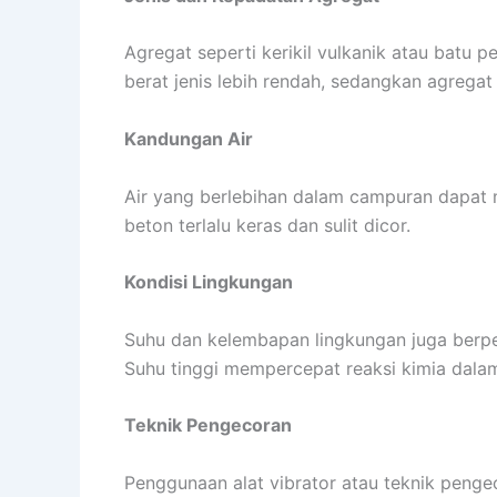
Agregat seperti kerikil vulkanik atau batu 
berat jenis lebih rendah, sedangkan agregat 
Kandungan Air
Air yang berlebihan dalam campuran dapat m
beton terlalu keras dan sulit dicor.
Kondisi Lingkungan
Suhu dan kelembapan lingkungan juga berpe
Suhu tinggi mempercepat reaksi kimia dal
Teknik Pengecoran
Penggunaan alat vibrator atau teknik penge