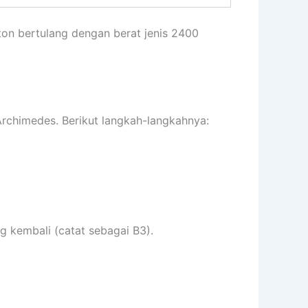
ton bertulang dengan berat jenis 2400
rchimedes. Berikut langkah-langkahnya:
g kembali (catat sebagai B3).