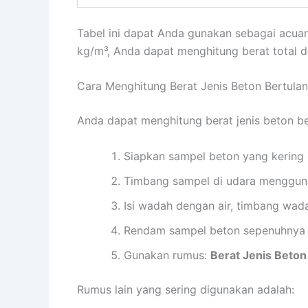
Tabel ini dapat Anda gunakan sebagai acuan
kg/m³, Anda dapat menghitung berat total 
Cara Menghitung Berat Jenis Beton Bertula
Anda dapat menghitung berat jenis beton b
Siapkan sampel beton yang kering 
Timbang sampel di udara menggunak
Isi wadah dengan air, timbang wada
Rendam sampel beton sepenuhnya da
Gunakan rumus:
Berat Jenis Beton 
Rumus lain yang sering digunakan adalah: