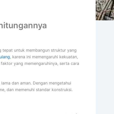
rhitungannya
g tepat untuk membangun struktur yang
ulang
, karena ini memengaruhi kekuatan,
g, faktor yang memengaruhinya, serta cara
an lama dan aman. Dengan mengetahui
me, dan memenuhi standar konstruksi.