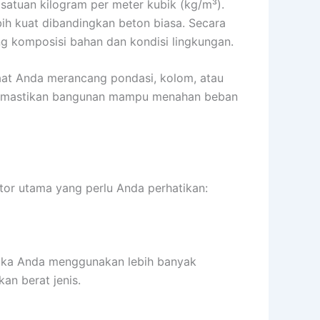
satuan kilogram per meter kubik (kg/m³).
ebih kuat dibandingkan beton biasa. Secara
ung komposisi bahan dan kondisi lingkungan.
saat Anda merancang pondasi, kolom, atau
n memastikan bangunan mampu menahan beban
ktor utama yang perlu Anda perhatikan:
. Jika Anda menggunakan lebih banyak
an berat jenis.