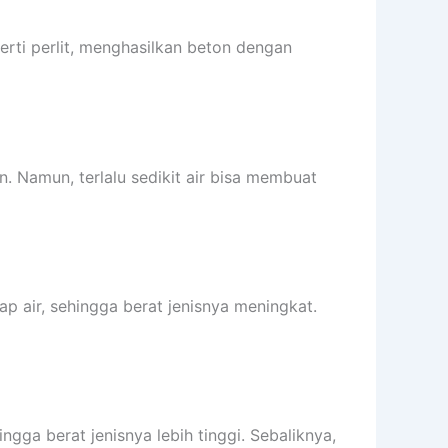
erti perlit, menghasilkan beton dengan
 Namun, terlalu sedikit air bisa membuat
 air, sehingga berat jenisnya meningkat.
ga berat jenisnya lebih tinggi. Sebaliknya,