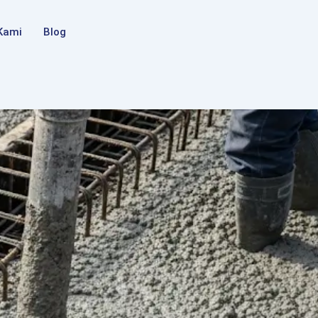
Kami
Blog