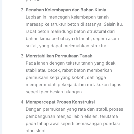
Penahan Kelembapan dan Bahan Kimia
Lapisan ini mencegah kelembapan tanah
meresap ke struktur beton di atasnya. Selain itu,
rabat beton melindungi beton struktural dari
bahan kimia berbahaya di tanah, seperti asam
sulfat, yang dapat melemahkan struktur.
Menstabilkan Permukaan Tanah
Pada lahan dengan tekstur tanah yang tidak
stabil atau becek, rabat beton memberikan
permukaan kerja yang kokoh, sehingga
mempermudah pekerja dalam melakukan tugas
seperti pembesian tulangan.
Mempercepat Proses Konstruksi
Dengan permukaan yang rata dan stabil, proses
pembangunan menjadi lebih efisien, terutama
pada tahap awal seperti pemasangan pondasi
atau sloof.