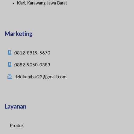
Klari, Karawang Jawa Barat
Marketing
0812-8919-5670
0882-9050-0383
rizkikembar23@gmail.com
Layanan
Produk