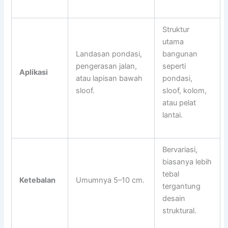
Struktur
utama
Landasan pondasi,
bangunan
pengerasan jalan,
seperti
Aplikasi
atau lapisan bawah
pondasi,
sloof.
sloof, kolom,
atau pelat
lantai.
Bervariasi,
biasanya lebih
tebal
Ketebalan
Umumnya 5–10 cm.
tergantung
desain
struktural.