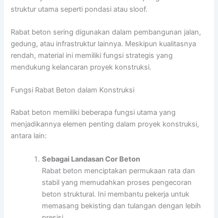
struktur utama seperti pondasi atau sloof.
Rabat beton sering digunakan dalam pembangunan jalan,
gedung, atau infrastruktur lainnya. Meskipun kualitasnya
rendah, material ini memiliki fungsi strategis yang
mendukung kelancaran proyek konstruksi.
Fungsi Rabat Beton dalam Konstruksi
Rabat beton memiliki beberapa fungsi utama yang
menjadikannya elemen penting dalam proyek konstruksi,
antara lain:
Sebagai Landasan Cor Beton
Rabat beton menciptakan permukaan rata dan
stabil yang memudahkan proses pengecoran
beton struktural. Ini membantu pekerja untuk
memasang bekisting dan tulangan dengan lebih
presisi.