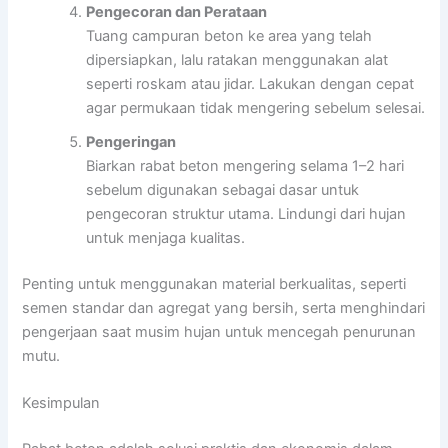
Pengecoran dan Perataan
Tuang campuran beton ke area yang telah
dipersiapkan, lalu ratakan menggunakan alat
seperti roskam atau jidar. Lakukan dengan cepat
agar permukaan tidak mengering sebelum selesai.
Pengeringan
Biarkan rabat beton mengering selama 1–2 hari
sebelum digunakan sebagai dasar untuk
pengecoran struktur utama. Lindungi dari hujan
untuk menjaga kualitas.
Penting untuk menggunakan material berkualitas, seperti
semen standar dan agregat yang bersih, serta menghindari
pengerjaan saat musim hujan untuk mencegah penurunan
mutu.
Kesimpulan