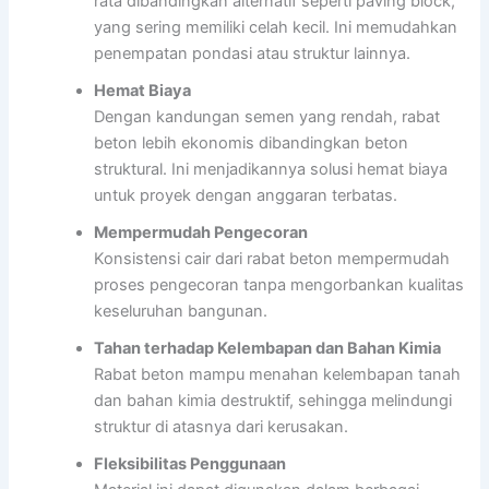
rata dibandingkan alternatif seperti paving block,
yang sering memiliki celah kecil. Ini memudahkan
penempatan pondasi atau struktur lainnya.
Hemat Biaya
Dengan kandungan semen yang rendah, rabat
beton lebih ekonomis dibandingkan beton
struktural. Ini menjadikannya solusi hemat biaya
untuk proyek dengan anggaran terbatas.
Mempermudah Pengecoran
Konsistensi cair dari rabat beton mempermudah
proses pengecoran tanpa mengorbankan kualitas
keseluruhan bangunan.
Tahan terhadap Kelembapan dan Bahan Kimia
Rabat beton mampu menahan kelembapan tanah
dan bahan kimia destruktif, sehingga melindungi
struktur di atasnya dari kerusakan.
Fleksibilitas Penggunaan