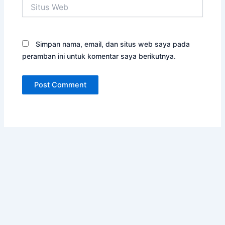
Situs
Web
Simpan nama, email, dan situs web saya pada
peramban ini untuk komentar saya berikutnya.