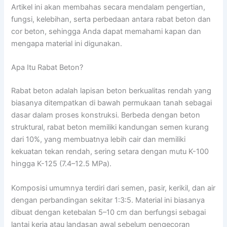
Artikel ini akan membahas secara mendalam pengertian,
fungsi, kelebihan, serta perbedaan antara rabat beton dan
cor beton, sehingga Anda dapat memahami kapan dan
mengapa material ini digunakan.
Apa Itu Rabat Beton?
Rabat beton adalah lapisan beton berkualitas rendah yang
biasanya ditempatkan di bawah permukaan tanah sebagai
dasar dalam proses konstruksi. Berbeda dengan beton
struktural, rabat beton memiliki kandungan semen kurang
dari 10%, yang membuatnya lebih cair dan memiliki
kekuatan tekan rendah, sering setara dengan mutu K-100
hingga K-125 (7.4–12.5 MPa).
Komposisi umumnya terdiri dari semen, pasir, kerikil, dan air
dengan perbandingan sekitar 1:3:5. Material ini biasanya
dibuat dengan ketebalan 5–10 cm dan berfungsi sebagai
lantai kerja atau landasan awal sebelum pengecoran