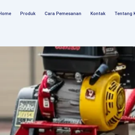
Home
Produk
Cara Pemesanan
Kontak
Tentang 