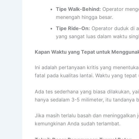
Tipe Walk-Behind:
Operator mengen
menengah hingga besar.
Tipe Ride-On:
Operator duduk di a
yang sangat luas dalam waktu singk
Kapan Waktu yang Tepat untuk Mengguna
Ini adalah pertanyaan kritis yang menentuka
fatal pada kualitas lantai. Waktu yang tepa
Ada tes sederhana yang biasa dilakukan, yai
hanya sedalam 3-5 milimeter, itu tandanya 
Jika masih terlalu basah dan meninggalkan j
kemungkinan Anda sudah terlambat.