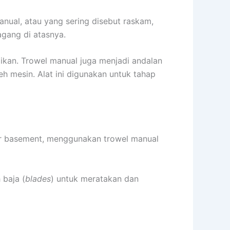
anual, atau yang sering disebut raskam,
agang di atasnya.
baikan. Trowel manual juga menjadi andalan
eh mesin. Alat ini digunakan untuk tahap
rkir basement, menggunakan trowel manual
 baja (
blades
) untuk meratakan dan