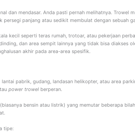
ional dan mendasar. Anda pasti pernah melihatnya. Trowel m
ntuk persegi panjang atau sedikit membulat dengan sebuah g
ala kecil seperti teras rumah, trotoar, atau pekerjaan per
dinding, dan area sempit lainnya yang tidak bisa diakses ol
nghalusan akhir pada area-area spesifik.
 lantai pabrik, gudang, landasan helikopter, atau area pa
tau
power trowel
berperan.
(biasanya bensin atau listrik) yang memutar beberapa bilah
at.
a tipe: