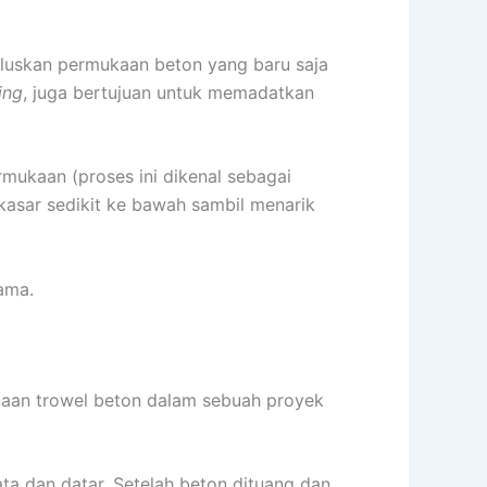
luskan permukaan beton yang baru saja
ing
, juga bertujuan untuk memadatkan
rmukaan (proses ini dikenal sebagai
asar sedikit ke bawah sambil menarik
lama.
unaan trowel beton dalam sebuah proyek
a dan datar. Setelah beton dituang dan