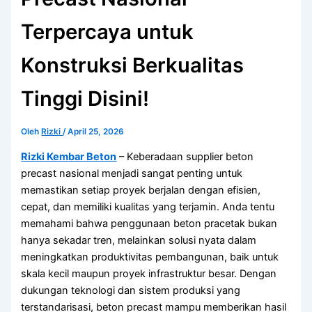
Terpercaya untuk
Konstruksi Berkualitas
Tinggi Disini!
Oleh
Rizki
/
April 25, 2026
Rizki Kembar Beton
– Keberadaan supplier beton
precast nasional menjadi sangat penting untuk
memastikan setiap proyek berjalan dengan efisien,
cepat, dan memiliki kualitas yang terjamin. Anda tentu
memahami bahwa penggunaan beton pracetak bukan
hanya sekadar tren, melainkan solusi nyata dalam
meningkatkan produktivitas pembangunan, baik untuk
skala kecil maupun proyek infrastruktur besar. Dengan
dukungan teknologi dan sistem produksi yang
terstandarisasi, beton precast mampu memberikan hasil