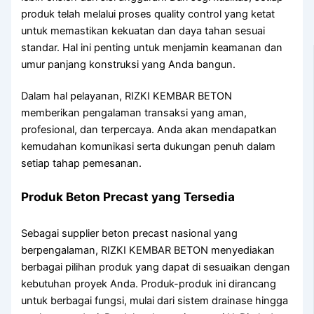
produk telah melalui proses quality control yang ketat
untuk memastikan kekuatan dan daya tahan sesuai
standar. Hal ini penting untuk menjamin keamanan dan
umur panjang konstruksi yang Anda bangun.
Dalam hal pelayanan, RIZKI KEMBAR BETON
memberikan pengalaman transaksi yang aman,
profesional, dan terpercaya. Anda akan mendapatkan
kemudahan komunikasi serta dukungan penuh dalam
setiap tahap pemesanan.
Produk Beton Precast yang Tersedia
Sebagai supplier beton precast nasional yang
berpengalaman, RIZKI KEMBAR BETON menyediakan
berbagai pilihan produk yang dapat di sesuaikan dengan
kebutuhan proyek Anda. Produk-produk ini dirancang
untuk berbagai fungsi, mulai dari sistem drainase hingga