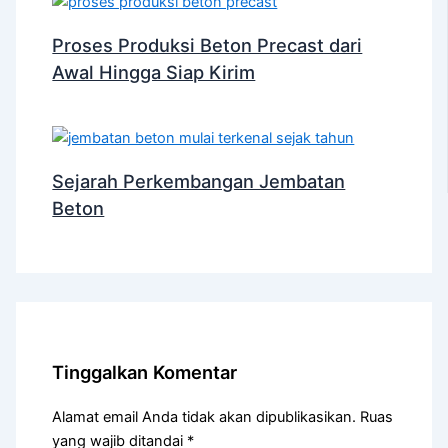
Proses Produksi Beton Precast dari
Awal Hingga Siap Kirim
Sejarah Perkembangan Jembatan
Beton
Tinggalkan Komentar
Alamat email Anda tidak akan dipublikasikan.
Ruas
yang wajib ditandai
*