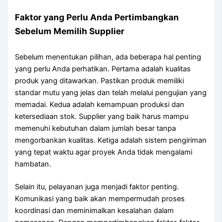
Faktor yang Perlu Anda Pertimbangkan
Sebelum Memilih Supplier
Sebelum menentukan pilihan, ada beberapa hal penting
yang perlu Anda perhatikan. Pertama adalah kualitas
produk yang ditawarkan. Pastikan produk memiliki
standar mutu yang jelas dan telah melalui pengujian yang
memadai. Kedua adalah kemampuan produksi dan
ketersediaan stok. Supplier yang baik harus mampu
memenuhi kebutuhan dalam jumlah besar tanpa
mengorbankan kualitas. Ketiga adalah sistem pengiriman
yang tepat waktu agar proyek Anda tidak mengalami
hambatan.
Selain itu, pelayanan juga menjadi faktor penting.
Komunikasi yang baik akan mempermudah proses
koordinasi dan meminimalkan kesalahan dalam