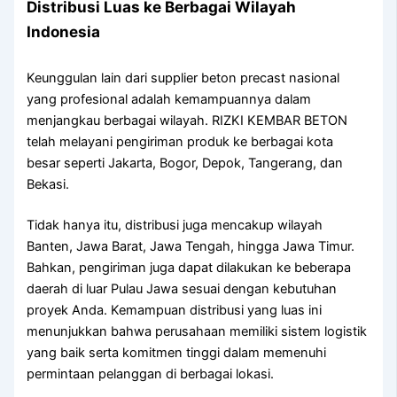
Distribusi Luas ke Berbagai Wilayah
Indonesia
Keunggulan lain dari supplier beton precast nasional
yang profesional adalah kemampuannya dalam
menjangkau berbagai wilayah. RIZKI KEMBAR BETON
telah melayani pengiriman produk ke berbagai kota
besar seperti Jakarta, Bogor, Depok, Tangerang, dan
Bekasi.
Tidak hanya itu, distribusi juga mencakup wilayah
Banten, Jawa Barat, Jawa Tengah, hingga Jawa Timur.
Bahkan, pengiriman juga dapat dilakukan ke beberapa
daerah di luar Pulau Jawa sesuai dengan kebutuhan
proyek Anda. Kemampuan distribusi yang luas ini
menunjukkan bahwa perusahaan memiliki sistem logistik
yang baik serta komitmen tinggi dalam memenuhi
permintaan pelanggan di berbagai lokasi.