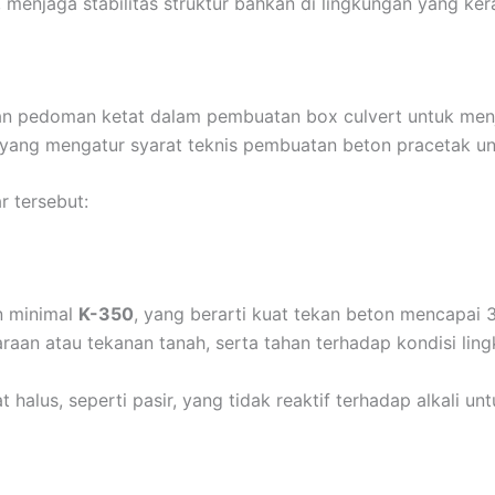
h, menjaga stabilitas struktur bahkan di lingkungan yang ker
an pedoman ketat dalam pembuatan box culvert untuk menj
yang mengatur syarat teknis pembuatan beton pracetak u
r tersebut:
n minimal
K-350
, yang berarti kuat tekan beton mencapai 
aan atau tekanan tanah, serta tahan terhadap kondisi lin
alus, seperti pasir, yang tidak reaktif terhadap alkali u