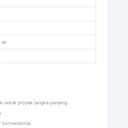
 air
n
ok untuk proyek jangka panjang.
.
 konvensional.