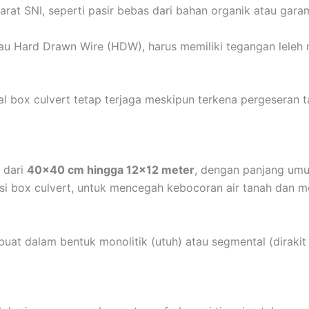
rat SNI, seperti pasir bebas dari bahan organik atau gar
tau Hard Drawn Wire (HDW), harus memiliki tegangan leleh
al box culvert tetap terjaga meskipun terkena pergeseran t
i dari
40×40 cm hingga 12×12 meter
, dengan panjang umu
si box culvert, untuk mencegah kebocoran air tanah dan me
uat dalam bentuk monolitik (utuh) atau segmental (dirakit d