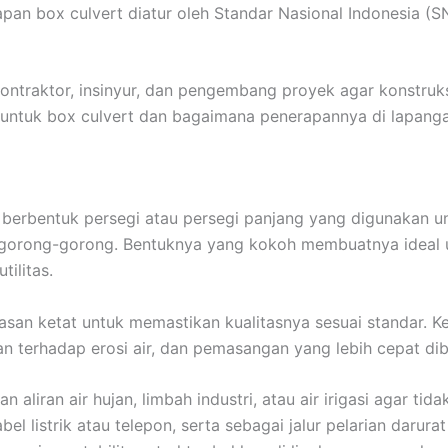
pan box culvert diatur oleh Standar Nasional Indonesia (S
ntraktor, insinyur, dan pengembang proyek agar konstruksi 
NI untuk box culvert dan bagaimana penerapannya di lapang
g berbentuk persegi atau persegi panjang yang digunakan 
tau gorong-gorong. Bentuknya yang kokoh membuatnya ideal u
tilitas.
wasan ketat untuk memastikan kualitasnya sesuai standar.
 terhadap erosi air, dan pemasangan yang lebih cepat dib
 aliran air hujan, limbah industri, atau air irigasi agar tid
bel listrik atau telepon, serta sebagai jalur pelarian daru