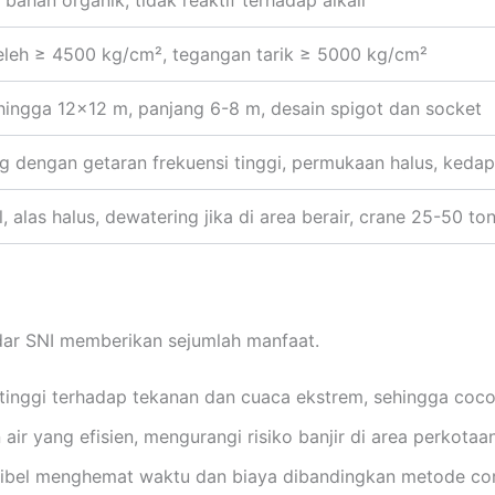
eleh ≥ 4500 kg/cm², tegangan tarik ≥ 5000 kg/cm²
ingga 12×12 m, panjang 6-8 m, desain spigot dan socket
g dengan getaran frekuensi tinggi, permukaan halus, kedap
l, alas halus, dewatering jika di area berair, crane 25-50 to
dar SNI memberikan sejumlah manfaat.
n tinggi terhadap tekanan dan cuaca ekstrem, sehingga coc
ir yang efisien, mengurangi risiko banjir di area perkotaan
sibel menghemat waktu dan biaya dibandingkan metode cor