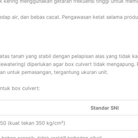
k kering menggunakan getaran frekuensi tinggi untuk mem
edap air, dan bebas cacat. Pengawasan ketat selama produk
atas tanah yang stabil dengan pelapisan alas yang tidak k
dewatering) diperlukan agar box culvert tidak mengapung. 
kan untuk pemasangan, tergantung ukuran unit.
ntuk box culvert:
Standar SNI
350 (kuat tekan 350 kg/cm²)
 bahan organik, tidak reaktif terhadap alkali