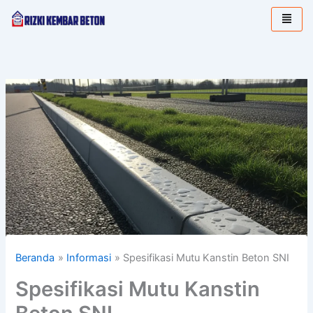
Lewati
ke
konten
Beranda
Informasi
Spesifikasi Mutu Kanstin Beton SNI
Spesifikasi Mutu Kanstin