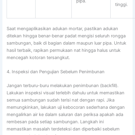
pipa.
tinggi.
Saat mengaplikasikan adukan mortar, pastikan adukan
ditekan hingga benar-benar padat mengisi seluruh rongga
sambungan, baik di bagian dalam maupun luar pipa. Untuk
hasil terbaik, rapikan permukaan nat hingga halus untuk
mencegah kotoran tersangkut.
4. Inspeksi dan Pengujian Sebelum Penimbunan
Jangan terburu-buru melakukan penimbunan (backfill).
Lakukan inspeksi visual terlebih dahulu untuk memastikan
semua sambungan sudah terisi nat dengan rapi. Jika
memungkinkan, lakukan uji kebocoran sederhana dengan
mengalirkan air ke dalam saluran dan periksa apakah ada
rembesan pada setiap sambungan. Langkah ini
memastikan masalah terdeteksi dan diperbaiki sebelum