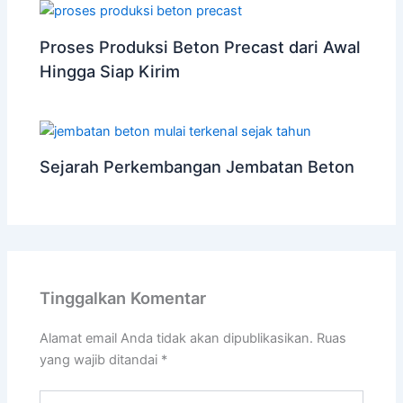
Proses Produksi Beton Precast dari Awal
Hingga Siap Kirim
Sejarah Perkembangan Jembatan Beton
Tinggalkan Komentar
Alamat email Anda tidak akan dipublikasikan.
Ruas
yang wajib ditandai
*
Ketik