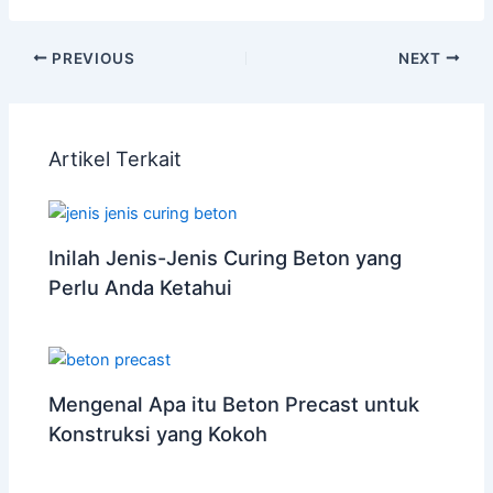
PREVIOUS
NEXT
Artikel Terkait
Inilah Jenis-Jenis Curing Beton yang
Perlu Anda Ketahui
Mengenal Apa itu Beton Precast untuk
Konstruksi yang Kokoh