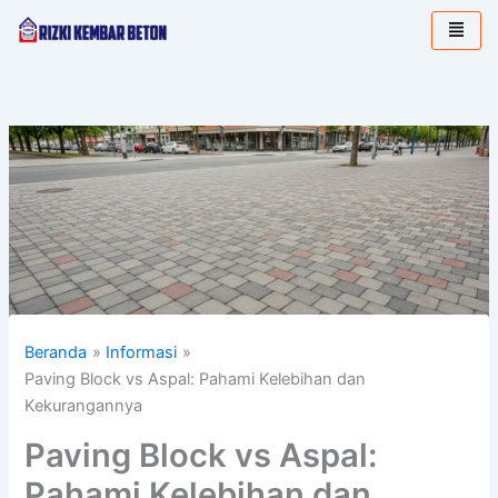
Lewati
ke
konten
Beranda
Informasi
Paving Block vs Aspal: Pahami Kelebihan dan
Kekurangannya
Paving Block vs Aspal:
Pahami Kelebihan dan