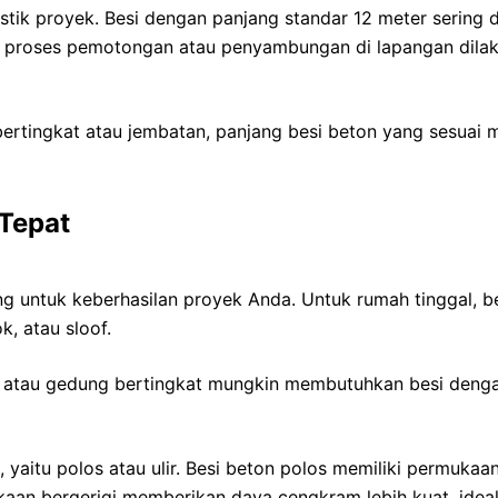
gistik proyek. Besi dengan panjang standar 12 meter serin
 proses pemotongan atau penyambungan di lapangan dilaku
rtingkat atau jembatan, panjang besi beton yang sesuai m
 Tepat
ng untuk keberhasilan proyek Anda. Untuk rumah tinggal, 
, atau sloof.
tan atau gedung bertingkat mungkin membutuhkan besi deng
yaitu polos atau ulir. Besi beton polos memiliki permukaan
kaan bergerigi memberikan daya cengkram lebih kuat, id