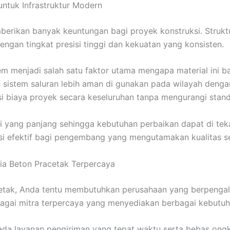
ntuk Infrastruktur Modern
erikan banyak keuntungan bagi proyek konstruksi. Struktu
engan tingkat presisi tinggi dan kekuatan yang konsisten.
m menjadi salah satu faktor utama mengapa material ini b
sistem saluran lebih aman di gunakan pada wilayah dengan 
si biaya proyek secara keseluruhan tanpa mengurangi standa
i yang panjang sehingga kebutuhan perbaikan dapat di tek
si efektif bagi pengembang yang mengutamakan kualitas sek
a Beton Pracetak Terpercaya
etak, Anda tentu membutuhkan perusahaan yang berpengala
agai mitra terpercaya yang menyediakan berbagai kebutuha
ada layanan pengiriman yang tepat waktu serta bebas ongk