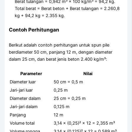
Berat tulangan = 0,942 m³ × 100 kg/m³ = 94,2 kg.
Total berat = Berat beton + Berat tulangan = 2.260,8
kg + 94,2 kg = 2.355 kg.
Contoh Perhitungan
Berikut adalah contoh perhitungan untuk spun pile
berdiameter 50 cm, panjang 12 m, dengan diameter
dalam 25 cm, dan berat jenis beton 2.400 kg/m³:
Parameter
Nilai
Diameter luar
50 cm = 0,5 m
Jari-jari luar
0,25 m
Diameter dalam
25 cm = 0,25 m
Jari-jari dalam
0,125 m
Panjang
12 m
Volume total
3,14 × (0,25)² × 12 = 2,355 m³
Volume rongga
3,14 × (0,125)² × 12 = 0,589 m³