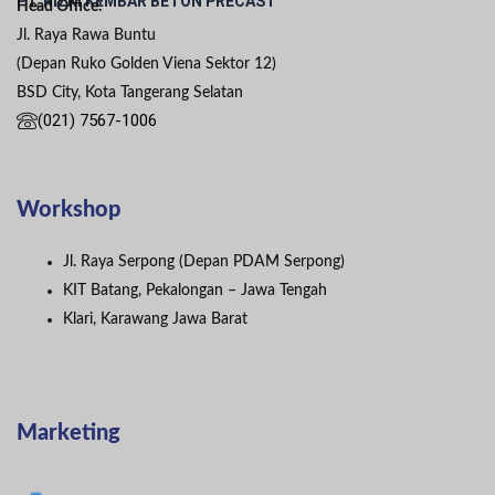
PT. RIZKI KEMBAR BETON PRECAST
Head Office:
Jl. Raya Rawa Buntu
(Depan Ruko Golden Viena Sektor 12)
BSD City, Kota Tangerang Selatan
(021) 7567-1006
Workshop
Jl. Raya Serpong (Depan PDAM Serpong)
KIT Batang, Pekalongan – Jawa Tengah
Klari, Karawang Jawa Barat
Marketing