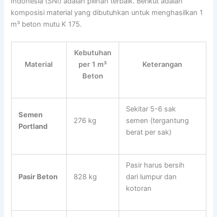
Indonesia (SNI) adalah pilihan terbaik. Berikut adalah
komposisi material yang dibutuhkan untuk menghasilkan 1
m³ beton mutu K 175.
Kebutuhan
Material
per 1 m³
Keterangan
Beton
Sekitar 5-6 sak
Semen
276 kg
semen (tergantung
Portland
berat per sak)
Pasir harus bersih
Pasir Beton
828 kg
dari lumpur dan
kotoran