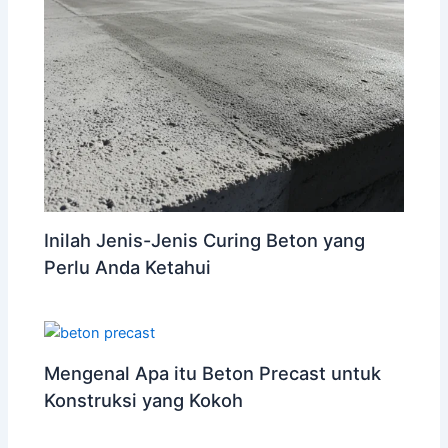
Inilah Jenis-Jenis Curing Beton yang
Perlu Anda Ketahui
Mengenal Apa itu Beton Precast untuk
Konstruksi yang Kokoh