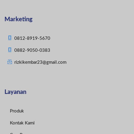
Marketing
0812-8919-5670
0882-9050-0383
rizkikembar23@gmail.com
Layanan
Produk
Kontak Kami