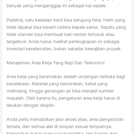
banyak yang menganggap ini sebagai hal sepele.
Padahal, satu kelalaian kecil bisa berujung fatal. Helm yang
tidak dipakai bisa berarti cedera kepala serius. Sepatu yang
tidak standar bisa membuat kaki rentan tertusuk atau
tergelincir. Anda harus melihat perlengkapan ini sebagai
investasi keselamatan, bukan sekadar kewajiban proyek.
Manajemen Area Kerja Yang Rapi Dan Terkontrol
Area kerja yang berantakan adalah undangan terbuka bagi
kecelakaan. Material yang berserakan, kabel yang
melintang, hingga genangan air bisa menjadi sumber
masalah. Oleh karena itu, pengaturan area kerja harus di
lakukan dengan disiplin.
Anda perlu memastikan jalur akses jelas, area pengecoran
tertata, dan semua alat di simpan sesuai tempatnya.
Kebersihan bukan hanya soal estetika, tapi bagian dari