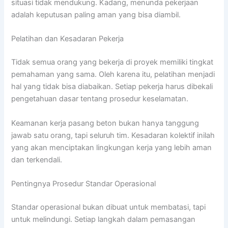
situasi tidak mendukung. Kadang, menunda pekerjaan
adalah keputusan paling aman yang bisa diambil.
Pelatihan dan Kesadaran Pekerja
Tidak semua orang yang bekerja di proyek memiliki tingkat
pemahaman yang sama. Oleh karena itu, pelatihan menjadi
hal yang tidak bisa diabaikan. Setiap pekerja harus dibekali
pengetahuan dasar tentang prosedur keselamatan.
Keamanan kerja pasang beton bukan hanya tanggung
jawab satu orang, tapi seluruh tim. Kesadaran kolektif inilah
yang akan menciptakan lingkungan kerja yang lebih aman
dan terkendali.
Pentingnya Prosedur Standar Operasional
Standar operasional bukan dibuat untuk membatasi, tapi
untuk melindungi. Setiap langkah dalam pemasangan