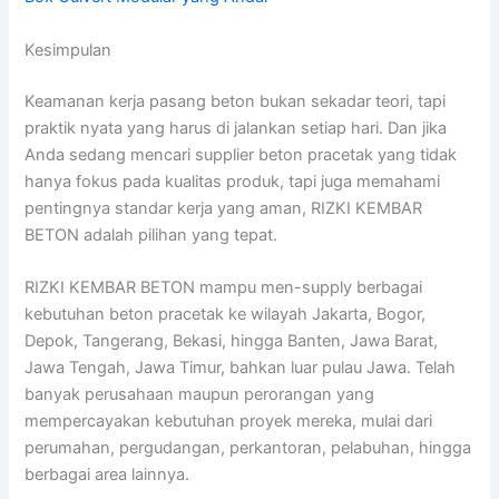
Kesimpulan
Keamanan kerja pasang beton bukan sekadar teori, tapi
praktik nyata yang harus di jalankan setiap hari. Dan jika
Anda sedang mencari supplier beton pracetak yang tidak
hanya fokus pada kualitas produk, tapi juga memahami
pentingnya standar kerja yang aman, RIZKI KEMBAR
BETON adalah pilihan yang tepat.
RIZKI KEMBAR BETON mampu men-supply berbagai
kebutuhan beton pracetak ke wilayah Jakarta, Bogor,
Depok, Tangerang, Bekasi, hingga Banten, Jawa Barat,
Jawa Tengah, Jawa Timur, bahkan luar pulau Jawa. Telah
banyak perusahaan maupun perorangan yang
mempercayakan kebutuhan proyek mereka, mulai dari
perumahan, pergudangan, perkantoran, pelabuhan, hingga
berbagai area lainnya.