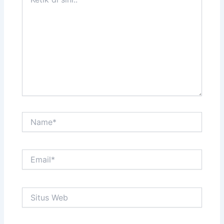
Simpan nama, email, dan situs web saya pada
peramban ini untuk komentar saya berikutnya.