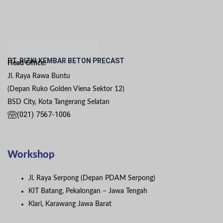
PT. RIZKI KEMBAR BETON PRECAST
Head Office:
Jl. Raya Rawa Buntu
(Depan Ruko Golden Viena Sektor 12)
BSD City, Kota Tangerang Selatan
(021) 7567-1006
Workshop
Jl. Raya Serpong (Depan PDAM Serpong)
KIT Batang, Pekalongan – Jawa Tengah
Klari, Karawang Jawa Barat