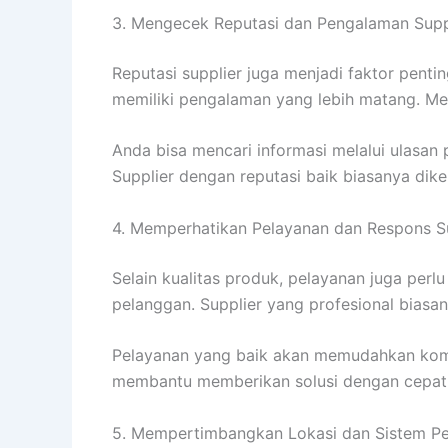
3. Mengecek Reputasi dan Pengalaman Supp
Reputasi supplier juga menjadi faktor penti
memiliki pengalaman yang lebih matang. Mer
Anda bisa mencari informasi melalui ulasan 
Supplier dengan reputasi baik biasanya dike
4. Memperhatikan Pelayanan dan Respons S
Selain kualitas produk, pelayanan juga perl
pelanggan. Supplier yang profesional biasa
Pelayanan yang baik akan memudahkan komuni
membantu memberikan solusi dengan cepat
5. Mempertimbangkan Lokasi dan Sistem Pe