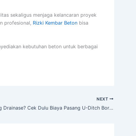
tas sekaligus menjaga kelancaran proyek
n profesional,
Rizki Kembar Beton
bisa
nyediakan kebutuhan beton untuk berbagai
NEXT
Mau Pasang Drainase? Cek Dulu Biaya Pasang U-Ditch Borongan Agar Tidak Salah Budget