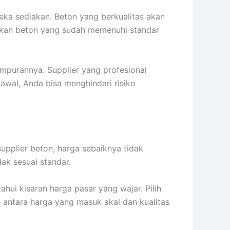
eka sediakan. Beton yang berkualitas akan
iakan beton yang sudah memenuhi standar
mpurannya. Supplier yang profesional
k awal, Anda bisa menghindari risiko
pplier beton, harga sebaiknya tidak
ak sesuai standar.
ui kisaran harga pasar yang wajar. Pilih
 antara harga yang masuk akal dan kualitas