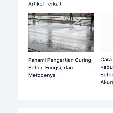
Artikel Terkait
Cara
Pahami Pengertian Curing
Kebu
Beton, Fungsi, dan
Beto
Metodenya
Akur