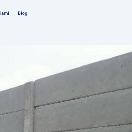
Kami
Blog