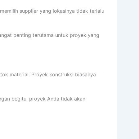
memilih supplier yang lokasinya tidak terlalu
sangat penting terutama untuk proyek yang
stok material. Proyek konstruksi biasanya
engan begitu, proyek Anda tidak akan