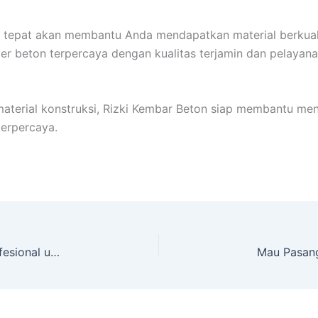
tepat akan membantu Anda mendapatkan material berkuali
ier beton terpercaya dengan kualitas terjamin dan pelayana
terial konstruksi, Rizki Kembar Beton siap membantu me
terpercaya.
Yuk, Gunakan Jasa Pancang Lapangan Parkir Profesional untuk Konstruksi Kokoh dan Tahan Lama!