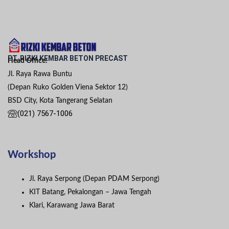
PT. RIZKI KEMBAR BETON PRECAST
Head Office:
Jl. Raya Rawa Buntu
(Depan Ruko Golden Viena Sektor 12)
BSD City, Kota Tangerang Selatan
(021) 7567-1006
Workshop
Jl. Raya Serpong (Depan PDAM Serpong)
KIT Batang, Pekalongan – Jawa Tengah
Klari, Karawang Jawa Barat