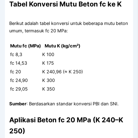
Tabel Konversi Mutu Beton fc ke K
Berikut adalah tabel konversi untuk beberapa mutu beton
umum, termasuk fc 20 MPa:
Mutu fc (MPa)
Mutu K (kg/cm²)
fc 8,3
K 100
fc 14,53
K 175
fc 20
K 240,96 (≈ K 250)
fc 24,90
K 300
fc 29,05
K 350
Sumber
: Berdasarkan standar konversi PBI dan SNI.
Aplikasi Beton fc 20 MPa (K 240–K
250)