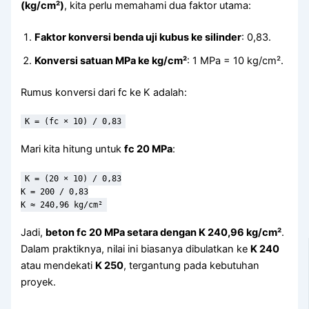
(kg/cm²)
, kita perlu memahami dua faktor utama:
Faktor konversi benda uji kubus ke silinder
: 0,83.
Konversi satuan MPa ke kg/cm²
: 1 MPa = 10 kg/cm².
Rumus konversi dari fc ke K adalah:
Mari kita hitung untuk
fc 20 MPa
:
K = (20 × 10) / 0,83

K = 200 / 0,83

Jadi,
beton fc 20 MPa setara dengan K 240,96 kg/cm²
.
Dalam praktiknya, nilai ini biasanya dibulatkan ke
K 240
atau mendekati
K 250
, tergantung pada kebutuhan
proyek.