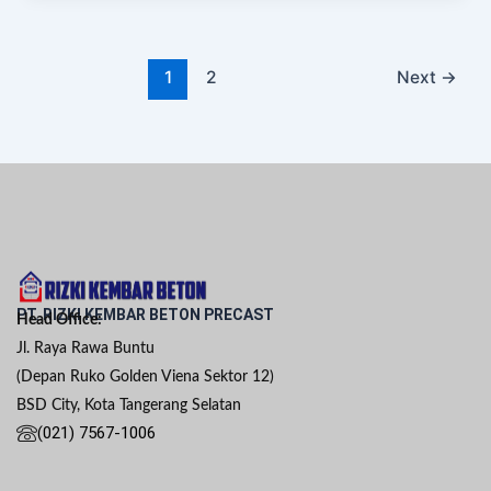
1
2
Next
→
PT. RIZKI KEMBAR BETON PRECAST
Head Office:
Jl. Raya Rawa Buntu
(Depan Ruko Golden Viena Sektor 12)
BSD City, Kota Tangerang Selatan
(021) 7567-1006