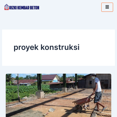
Lewati
ke
konten
proyek konstruksi