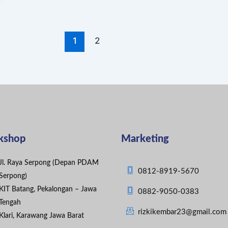
1
2
kshop
Marketing
Jl. Raya Serpong (Depan PDAM
0812-8919-5670
Serpong)
KIT Batang, Pekalongan – Jawa
0882-9050-0383
Tengah
rizkikembar23@gmail.com
Klari, Karawang Jawa Barat