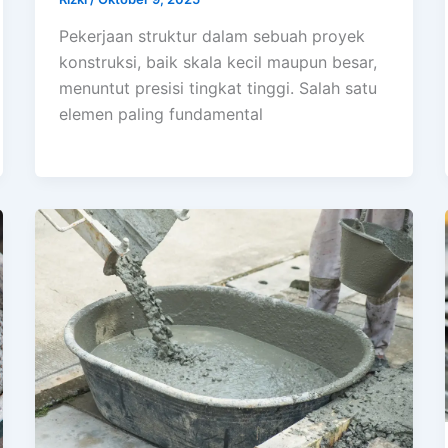
Pekerjaan struktur dalam sebuah proyek
konstruksi, baik skala kecil maupun besar,
menuntut presisi tingkat tinggi. Salah satu
elemen paling fundamental