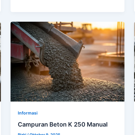
Informasi
Campuran Beton K 250 Manual
Rizki
/
Oktober 9, 2025