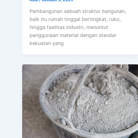
Pembangunan sebuah struktur bangunan,
baik itu rumah tinggal bertingkat, ruko,
hingga fasilitas industri, menuntut
penggunaan material dengan standar
kekuatan yang