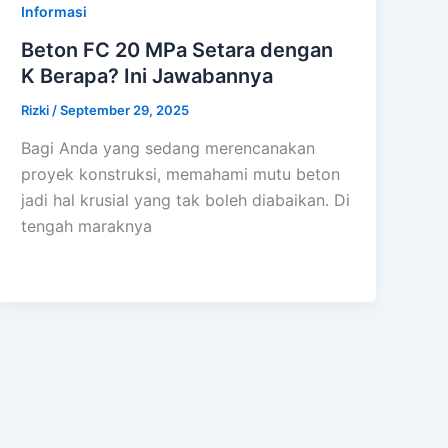
Informasi
Beton FC 20 MPa Setara dengan
K Berapa? Ini Jawabannya
Rizki
/
September 29, 2025
Bagi Anda yang sedang merencanakan
proyek konstruksi, memahami mutu beton
jadi hal krusial yang tak boleh diabaikan. Di
tengah maraknya