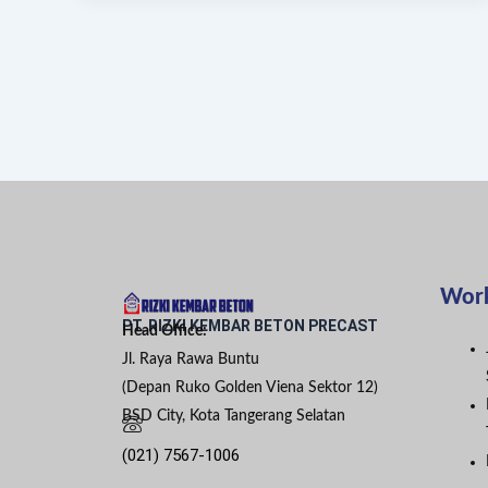
Wor
PT. RIZKI KEMBAR BETON PRECAST
Head Office:
Jl. Raya Rawa Buntu
(Depan Ruko Golden Viena Sektor 12)
BSD City, Kota Tangerang Selatan
(021) 7567-1006