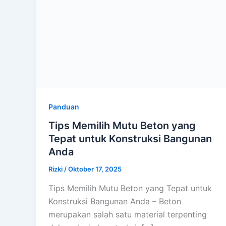
Panduan
Tips Memilih Mutu Beton yang
Tepat untuk Konstruksi Bangunan
Anda
Rizki
/
Oktober 17, 2025
Tips Memilih Mutu Beton yang Tepat untuk
Konstruksi Bangunan Anda – Beton
merupakan salah satu material terpenting