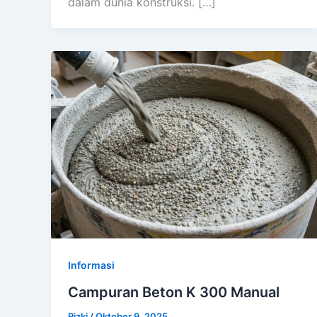
dalam dunia konstruksi. […]
Informasi
Campuran Beton K 300 Manual
Rizki
/
Oktober 9, 2025