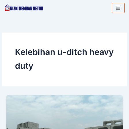
Lewati
ke
konten
Kelebihan u-ditch heavy
duty