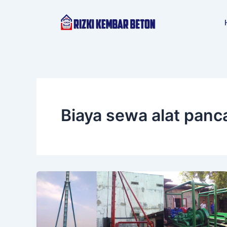
Lewati
ke
konten
Biaya sewa alat panc