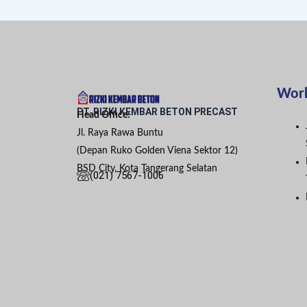
Wor
PT. RIZKI KEMBAR BETON PRECAST
Head Office:
Jl. Raya Rawa Buntu
(Depan Ruko Golden Viena Sektor 12)
BSD City, Kota Tangerang Selatan
(021) 7567-1006