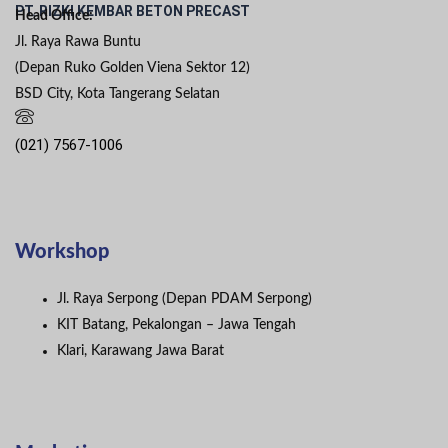
PT. RIZKI KEMBAR BETON PRECAST
Head Office:
Jl. Raya Rawa Buntu
(Depan Ruko Golden Viena Sektor 12)
BSD City, Kota Tangerang Selatan
(021) 7567-1006
Workshop
Jl. Raya Serpong (Depan PDAM Serpong)
KIT Batang, Pekalongan – Jawa Tengah
Klari, Karawang Jawa Barat