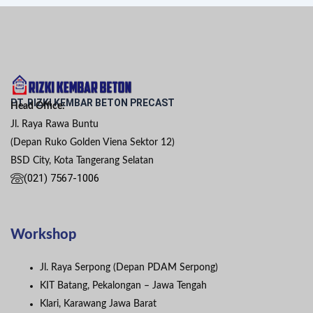
PT. RIZKI KEMBAR BETON PRECAST
Head Office:
Jl. Raya Rawa Buntu
(Depan Ruko Golden Viena Sektor 12)
BSD City, Kota Tangerang Selatan
(021) 7567-1006
Workshop
Jl. Raya Serpong (Depan PDAM Serpong)
KIT Batang, Pekalongan – Jawa Tengah
Klari, Karawang Jawa Barat