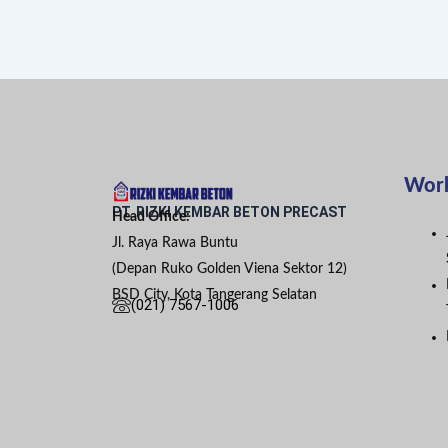
Wor
PT. RIZKI KEMBAR BETON PRECAST
Head Office:
Jl. Raya Rawa Buntu
(Depan Ruko Golden Viena Sektor 12)
BSD City, Kota Tangerang Selatan
(021) 7567-1006