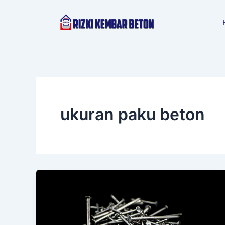
Lewati
ke
konten
ukuran paku beton