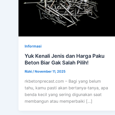
Informasi
Yuk Kenali Jenis dan Harga Paku
Beton Biar Gak Salah Pilih!
Rizki
/
November 11, 2025
rkbetonprecast.com – Bagi yang belum
tahu, kamu pasti akan bertanya-tanya, apa
benda kecil yang sering digunakan saat
membangun atau memperbaiki […]