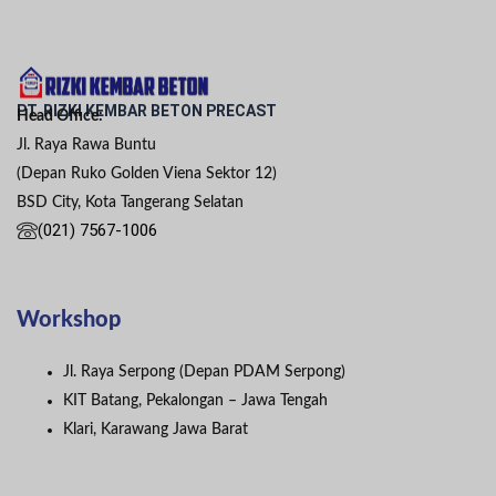
PT. RIZKI KEMBAR BETON PRECAST
Head Office:
Jl. Raya Rawa Buntu
(Depan Ruko Golden Viena Sektor 12)
BSD City, Kota Tangerang Selatan
(021) 7567-1006
Workshop
Jl. Raya Serpong (Depan PDAM Serpong)
KIT Batang, Pekalongan – Jawa Tengah
Klari, Karawang Jawa Barat