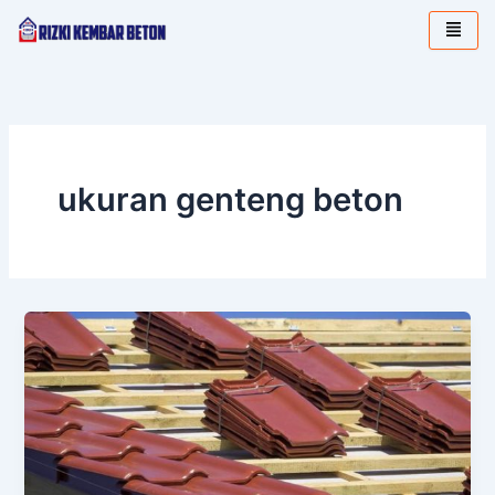
Lewati
ke
konten
ukuran genteng beton