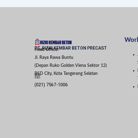
Wor
PT. RIZKI KEMBAR BETON PRECAST
Head Office:
Jl. Raya Rawa Buntu
(Depan Ruko Golden Viena Sektor 12)
BSD City, Kota Tangerang Selatan
(021) 7567-1006