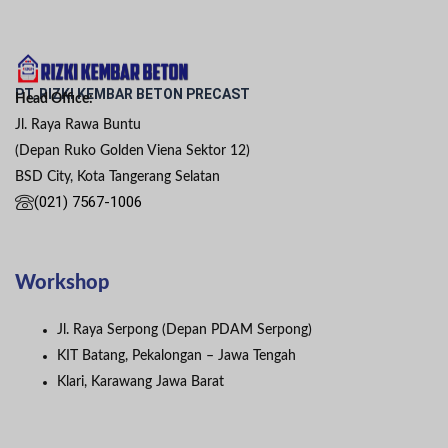
PT. RIZKI KEMBAR BETON PRECAST
Head Office:
Jl. Raya Rawa Buntu
(Depan Ruko Golden Viena Sektor 12)
BSD City, Kota Tangerang Selatan
(021) 7567-1006
Workshop
Jl. Raya Serpong (Depan PDAM Serpong)
KIT Batang, Pekalongan – Jawa Tengah
Klari, Karawang Jawa Barat