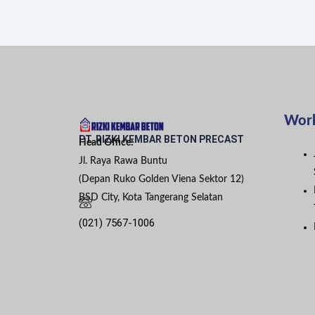
Wor
PT. RIZKI KEMBAR BETON PRECAST
Head Office:
Jl. Raya Rawa Buntu
(Depan Ruko Golden Viena Sektor 12)
BSD City, Kota Tangerang Selatan
(021) 7567-1006