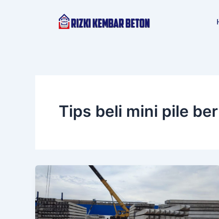
Lewati
ke
konten
Tips beli mini pile be