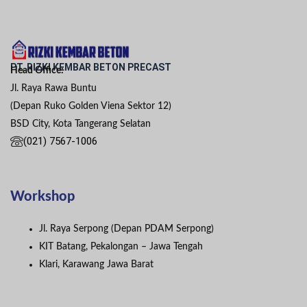
PT. RIZKI KEMBAR BETON PRECAST
Head Office:
Jl. Raya Rawa Buntu
(Depan Ruko Golden Viena Sektor 12)
BSD City, Kota Tangerang Selatan
(021) 7567-1006
Workshop
Jl. Raya Serpong (Depan PDAM Serpong)
KIT Batang, Pekalongan – Jawa Tengah
Klari, Karawang Jawa Barat