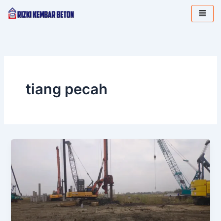
Lewati
ke
konten
tiang pecah