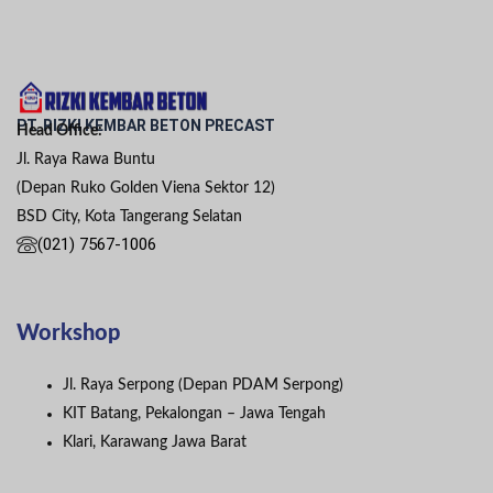
PT. RIZKI KEMBAR BETON PRECAST
Head Office:
Jl. Raya Rawa Buntu
(Depan Ruko Golden Viena Sektor 12)
BSD City, Kota Tangerang Selatan
(021) 7567-1006
Workshop
Jl. Raya Serpong (Depan PDAM Serpong)
KIT Batang, Pekalongan – Jawa Tengah
Klari, Karawang Jawa Barat