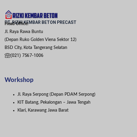
PT. RIZKI KEMBAR BETON PRECAST
Head Office:
Jl. Raya Rawa Buntu
(Depan Ruko Golden Viena Sektor 12)
BSD City, Kota Tangerang Selatan
(021) 7567-1006
Workshop
Jl. Raya Serpong (Depan PDAM Serpong)
KIT Batang, Pekalongan – Jawa Tengah
Klari, Karawang Jawa Barat