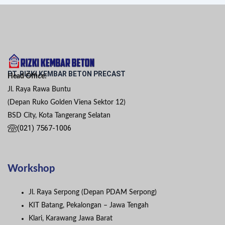
PT. RIZKI KEMBAR BETON PRECAST
Head Office:
Jl. Raya Rawa Buntu
(Depan Ruko Golden Viena Sektor 12)
BSD City, Kota Tangerang Selatan
(021) 7567-1006
Workshop
Jl. Raya Serpong (Depan PDAM Serpong)
KIT Batang, Pekalongan – Jawa Tengah
Klari, Karawang Jawa Barat