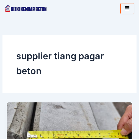
Lewati
ke
konten
supplier tiang pagar
beton