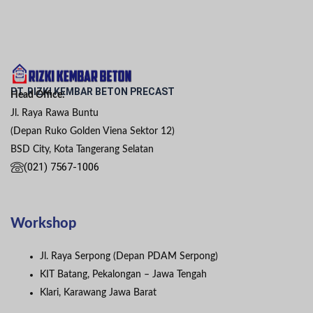
PT. RIZKI KEMBAR BETON PRECAST
Head Office:
Jl. Raya Rawa Buntu
(Depan Ruko Golden Viena Sektor 12)
BSD City, Kota Tangerang Selatan
(021) 7567-1006
Workshop
Jl. Raya Serpong (Depan PDAM Serpong)
KIT Batang, Pekalongan – Jawa Tengah
Klari, Karawang Jawa Barat