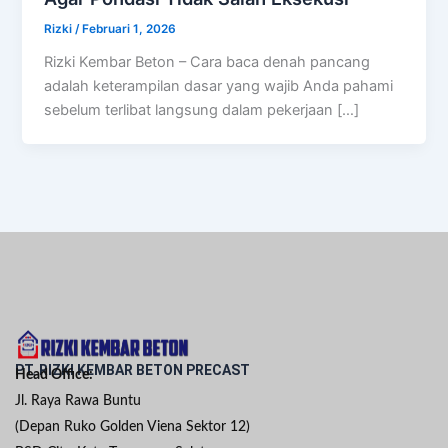
Rizki
/
Februari 1, 2026
Rizki Kembar Beton – Cara baca denah pancang
adalah keterampilan dasar yang wajib Anda pahami
sebelum terlibat langsung dalam pekerjaan […]
PT. RIZKI KEMBAR BETON PRECAST
Head Office:
Jl. Raya Rawa Buntu
(Depan Ruko Golden Viena Sektor 12)