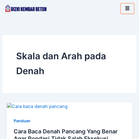
Lewati
ke
konten
Skala dan Arah pada
Denah
Panduan
Cara Baca Denah Pancang Yang Benar
Agar Pondasi Tidak Salah Eksekusi