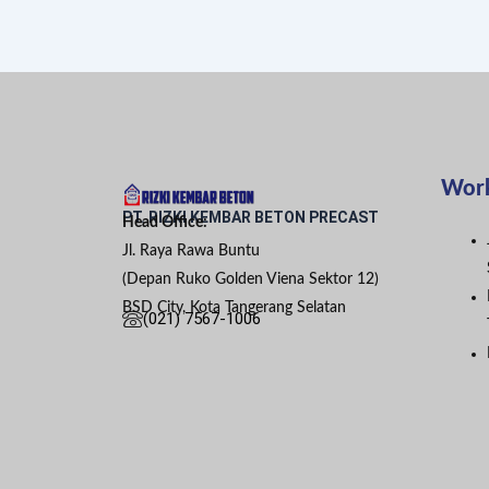
Wor
PT. RIZKI KEMBAR BETON PRECAST
Head Office:
Jl. Raya Rawa Buntu
(Depan Ruko Golden Viena Sektor 12)
BSD City, Kota Tangerang Selatan
(021) 7567-1006