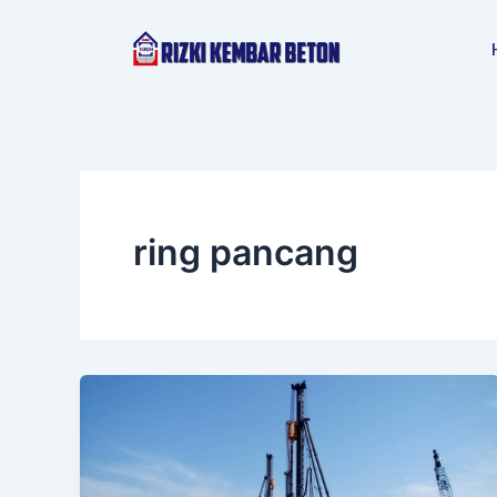
Lewati
ke
konten
ring pancang