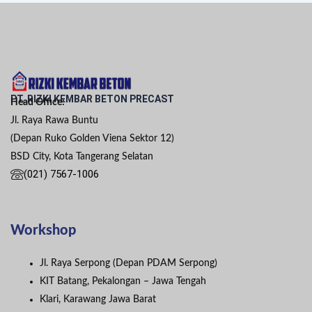
PT. RIZKI KEMBAR BETON PRECAST
Head Office:
Jl. Raya Rawa Buntu
(Depan Ruko Golden Viena Sektor 12)
BSD City, Kota Tangerang Selatan
(021) 7567-1006
Workshop
Jl. Raya Serpong (Depan PDAM Serpong)
KIT Batang, Pekalongan – Jawa Tengah
Klari, Karawang Jawa Barat