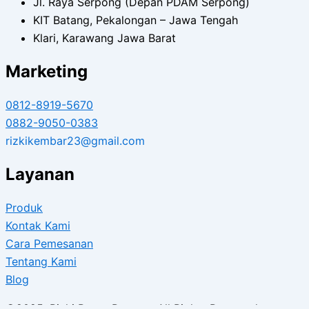
Jl. Raya Serpong (Depan PDAM Serpong)
KIT Batang, Pekalongan – Jawa Tengah
Klari, Karawang Jawa Barat
Marketing
0812-8919-5670
0882-9050-0383
rizkikembar23@gmail.com
Layanan
Produk
Kontak Kami
Cara Pemesanan
Tentang Kami
Blog
©2025. Rizki Beton Precast. All Rights Reserved.