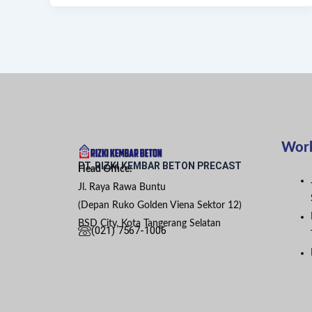
Wor
PT. RIZKI KEMBAR BETON PRECAST
Head Office:
Jl. Raya Rawa Buntu
(Depan Ruko Golden Viena Sektor 12)
BSD City, Kota Tangerang Selatan
(021) 7567-1006