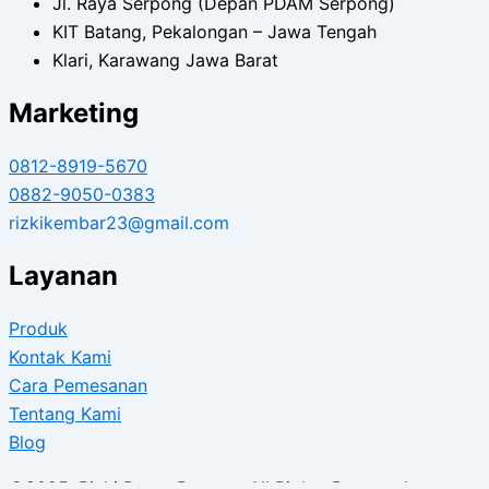
Jl. Raya Serpong (Depan PDAM Serpong)
KIT Batang, Pekalongan – Jawa Tengah
Klari, Karawang Jawa Barat
Marketing
0812-8919-5670
0882-9050-0383
rizkikembar23@gmail.com
Layanan
Produk
Kontak Kami
Cara Pemesanan
Tentang Kami
Blog
©2025. Rizki Beton Precast. All Rights Reserved.