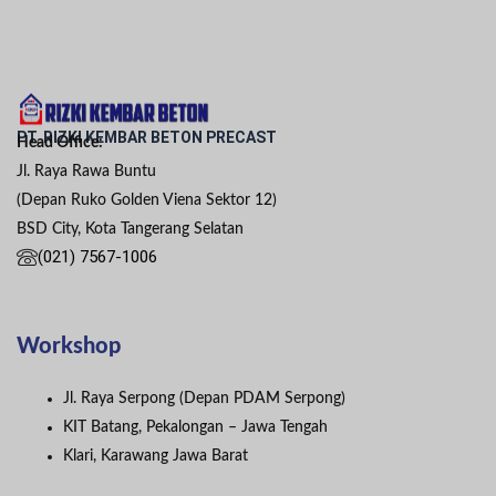
PT. RIZKI KEMBAR BETON PRECAST
Head Office:
Jl. Raya Rawa Buntu
(Depan Ruko Golden Viena Sektor 12)
BSD City, Kota Tangerang Selatan
(021) 7567-1006
Workshop
Jl. Raya Serpong (Depan PDAM Serpong)
KIT Batang, Pekalongan – Jawa Tengah
Klari, Karawang Jawa Barat