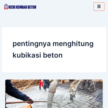
Lewati
ke
konten
pentingnya menghitung
kubikasi beton