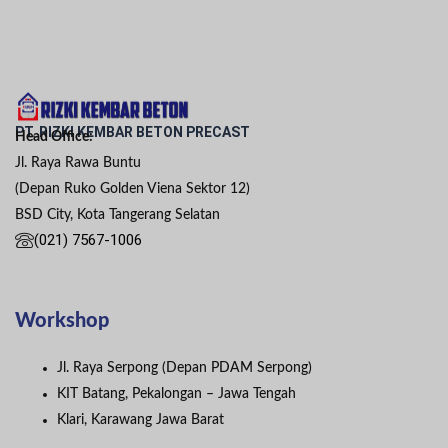
PT. RIZKI KEMBAR BETON PRECAST
Head Office:
Jl. Raya Rawa Buntu
(Depan Ruko Golden Viena Sektor 12)
BSD City, Kota Tangerang Selatan
(021) 7567-1006
Workshop
Jl. Raya Serpong (Depan PDAM Serpong)
KIT Batang, Pekalongan – Jawa Tengah
Klari, Karawang Jawa Barat