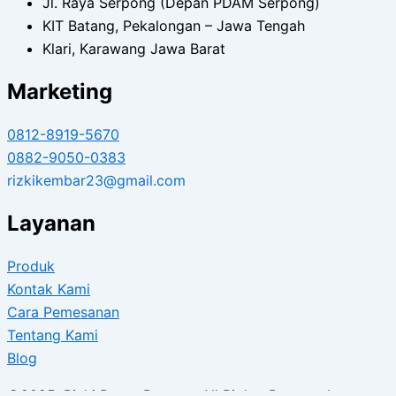
Jl. Raya Serpong (Depan PDAM Serpong)
KIT Batang, Pekalongan – Jawa Tengah
Klari, Karawang Jawa Barat
Marketing
0812-8919-5670
0882-9050-0383
rizkikembar23@gmail.com
Layanan
Produk
Kontak Kami
Cara Pemesanan
Tentang Kami
Blog
©2025. Rizki Beton Precast. All Rights Reserved.