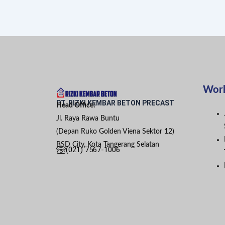
Wor
PT. RIZKI KEMBAR BETON PRECAST
Head Office:
Jl. Raya Rawa Buntu
(Depan Ruko Golden Viena Sektor 12)
BSD City, Kota Tangerang Selatan
(021) 7567-1006