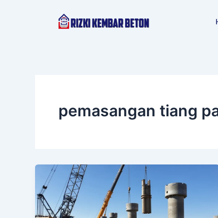
Lewati
ke
konten
pemasangan tiang p