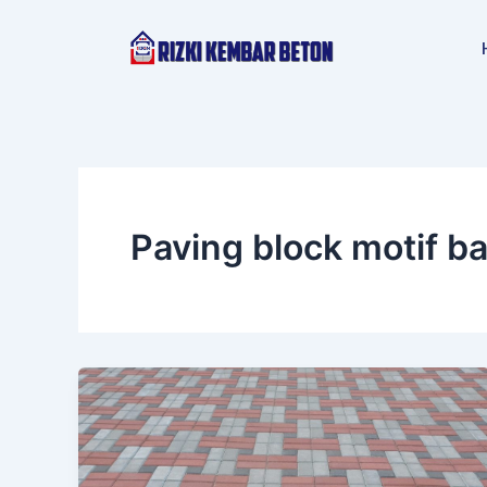
Lewati
ke
konten
Paving block motif ba