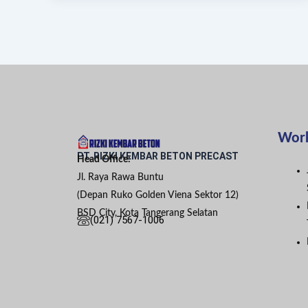
Wor
PT. RIZKI KEMBAR BETON PRECAST
Head Office:
Jl. Raya Rawa Buntu
(Depan Ruko Golden Viena Sektor 12)
BSD City, Kota Tangerang Selatan
(021) 7567-1006