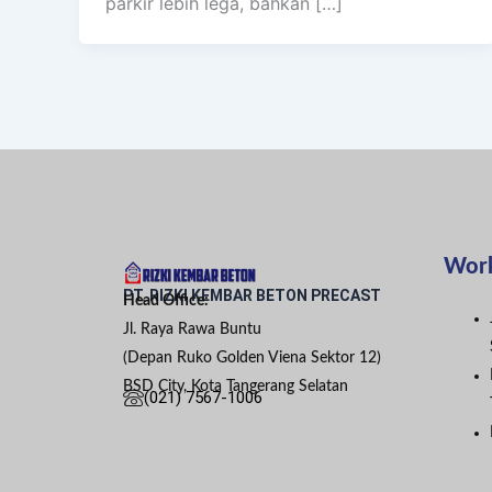
parkir lebih lega, bahkan […]
Wor
PT. RIZKI KEMBAR BETON PRECAST
Head Office:
Jl. Raya Rawa Buntu
(Depan Ruko Golden Viena Sektor 12)
BSD City, Kota Tangerang Selatan
(021) 7567-1006