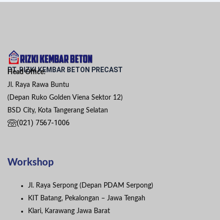
PT. RIZKI KEMBAR BETON PRECAST
Head Office:
Jl. Raya Rawa Buntu
(Depan Ruko Golden Viena Sektor 12)
BSD City, Kota Tangerang Selatan
(021) 7567-1006
Workshop
Jl. Raya Serpong (Depan PDAM Serpong)
KIT Batang, Pekalongan – Jawa Tengah
Klari, Karawang Jawa Barat