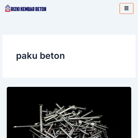
Lewati
ke
konten
paku beton