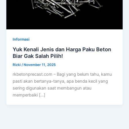
Informasi
Yuk Kenali Jenis dan Harga Paku Beton
Biar Gak Salah Pilih!
Rizki
/
November 11, 2025
rkbetonprecast.com – Bagi yang belum tahu, kamu
pasti akan bertanya-tanya, apa benda kecil yang
sering digunakan saat membangun atau
memperbaiki […]