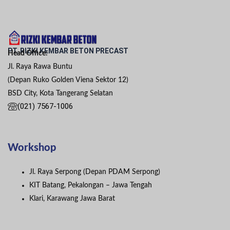
PT. RIZKI KEMBAR BETON PRECAST
Head Office:
Jl. Raya Rawa Buntu
(Depan Ruko Golden Viena Sektor 12)
BSD City, Kota Tangerang Selatan
(021) 7567-1006
Workshop
Jl. Raya Serpong (Depan PDAM Serpong)
KIT Batang, Pekalongan – Jawa Tengah
Klari, Karawang Jawa Barat